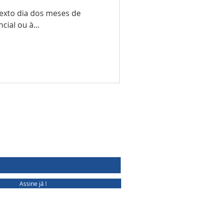
exto dia dos meses de
ial ou à...
MPANHE
Assine já !