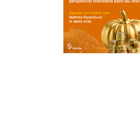
SOBRE NÓS
Ponto de cultura que atua em prol do
desenvolvimento espiritual e da promoção d
atividades e projetos artísticos, educativos e
sociais.