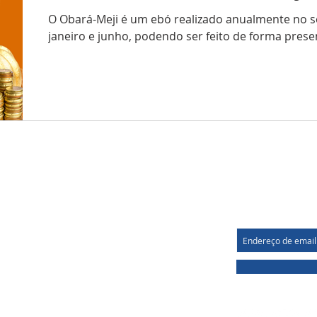
O Obará-Meji é um ebó realizado anualmente no s
janeiro e junho, podendo ser feito de forma presenc
LOCALIZAÇÃO
NOS ACO
(31) 9 8417-3644
e
Rua dos Canários, 58. Duquesa I.
Santa Luzia / MG - CEP 33170001
lodeapara@gmail.com